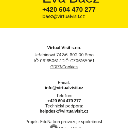
+420 604 470 277
baez@virtualvisit.cz
Virtual Visit s.r.o.
Jeřabinová 742/6, 602 00 Brno
IČ: 06165061 / DIČ: CZ06165061
GDPR/Cookies
E-mail:
info@virtualvisit.cz
Telefon:
+420 604 470 277
Technická podpora:
helpdesk@virtualvisit.cz
Projekt EduNation provozuje společnost