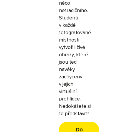
něco
netradičního.
Studenti
v každé
fotografované
místnosti
vytvořili živé
obrazy, které
jsou teď
navěky
zachyceny
v jejich
virtuální
prohlídce.
Nedokážete si
to představit?
Do