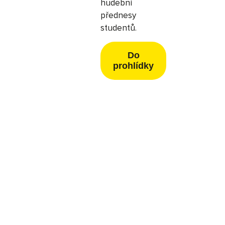
hudební
přednesy
studentů.
Do
prohlídky