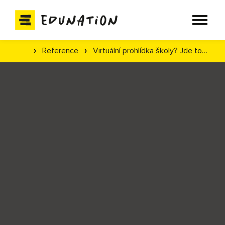
Pro školy
Reference
Virtuální prohlídka školy? Jde to i jinak!
›
›
Produkty
Reference
Infoservis
Kontakt