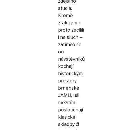
zdejšího
studia.
Kromě
zraku jsme
proto zacílili
i na sluch –
zatímco se
oči
návštěvníků
kochají
historickými
prostory
brněnské
JAMU, uši
mezitím
poslouchají
klasické
skladby či