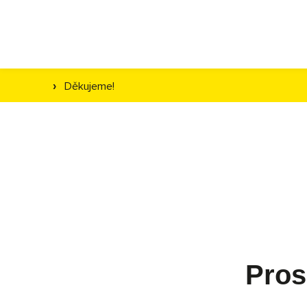
Děkujeme!
›
Pros