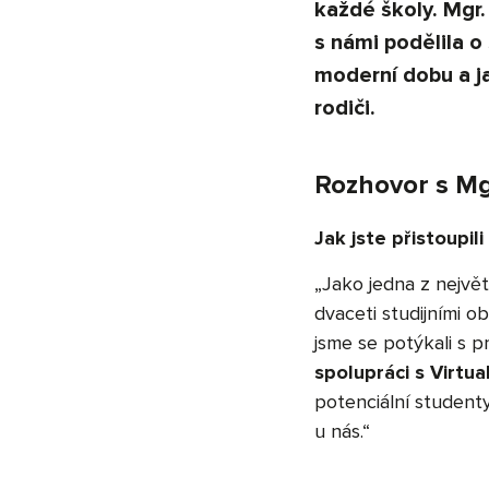
každé školy. Mgr.
s námi podělila o
moderní dobu a ja
rodiči.
Rozhovor s Mg
Jak jste přistoupil
„Jako jedna z nejvě
dvaceti studijními o
jsme se potýkali s 
spolupráci s
Virtual
potenciální student
u nás.“