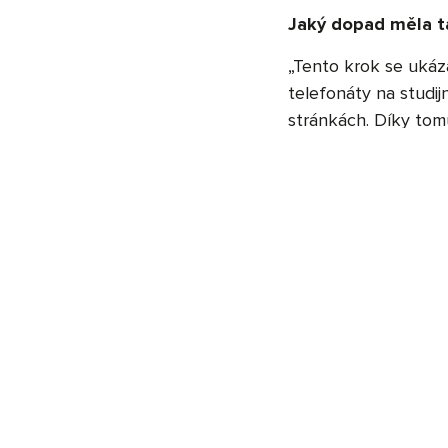
Jaký dopad měla 
„Tento krok se ukáz
telefonáty na studi
stránkách. Díky tom
přítomnost na Instag
Jaké byly vaše zku
„Bylo to výzva. Pů
oslovit potenciální s
podařilo úspěšně kom
efektivní.“