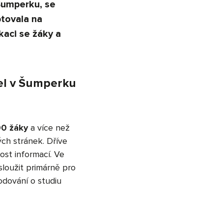
 Šumperku, se
ptovala na
kaci se žáky a
sel v Šumperku
00 žáky
a více než
ých stránek. Dříve
ost informací. Ve
loužit primárně pro
odování o studiu