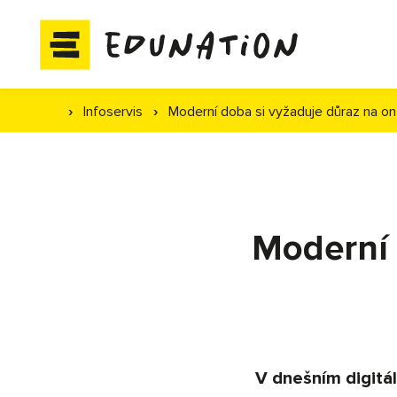
›
Infoservis
›
Moderní doba si vyžaduje důraz na on-
Moderní 
V dnešním digitá