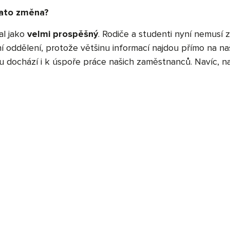
tato změna?
al jako
velmi prospěšný
. Rodiče a studenti nyní nemusí 
jní oddělení, protože většinu informací najdou přímo na 
u dochází i k úspoře práce našich zaměstnanců. Navíc, na
ramu má stovky sledujících a přispívá k většímu zájmu o 
šenosti s online nábory během uzavření škol?
vodně jsme měli obavy, že bez prezenčních náborů nebud
tudenty. Ale díky zaměření na sociální sítě a spolupráci s 
unikovat s potenciálními studenty. Ukázalo se, že tato s