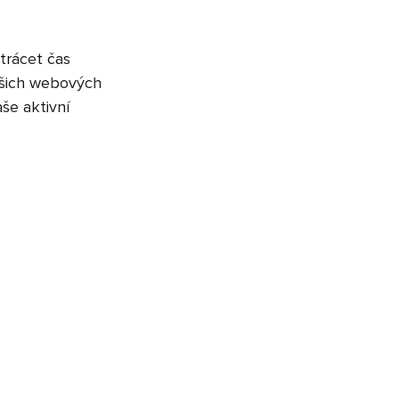
ztrácet čas
našich webových
še aktivní
školu.“
e možné efektivně
Virtual Visit se nám
trategie je velmi