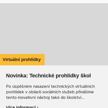
uživatelského zážitku) tak důležitá a proč jsme
příznivci design systému pro kraje nebo města.
Virtuální prohlídky
Novinka: Technické prohlídky škol
Po úspěšném nasazení technických virtuálních
prohlídek v oblasti sociálních služeb přinášíme
tento inovativní nástroj také do školství.
Technická virtuální prohlídka má potenciál
Více informací ›