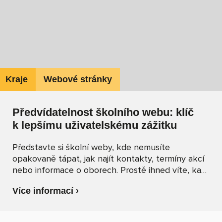
Kraje
Webové stránky
Předvídatelnost školního webu: klíč
k lepšímu uživatelskému zážitku
Představte si školní weby, kde nemusíte
opakovaně tápat, jak najít kontakty, termíny akcí
nebo informace o oborech. Prostě ihned víte, kam
kliknout, protože web respektuje základní
Více informací ›
pravidla přívětivé navigace. Přesně to je důvod,
proč je předvídatelnost z hlediska UX
(z anglického „User Experience“, tedy