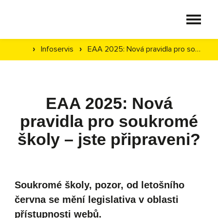
Pro školy
Infoservis
EAA 2025: Nová pravidla pro soukromé školy – jste připraveni?
›
›
Produkty
EAA 2025: Nová
pravidla pro soukromé
Reference
školy – jste připraveni?
Infoservis
Soukromé školy, pozor, od letošního
června se mění legislativa v oblasti
Kontakt
přístupnosti webů.