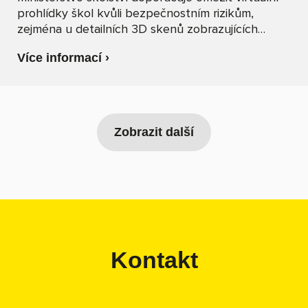
prohlídky škol kvůli bezpečnostním rizikům,
zejména u detailních 3D skenů zobrazujících
půdorys budovy. Jaké jsou bezpečné alternativy a
Více informací ›
na co si dát pozor?
Zobrazit další
Kontakt